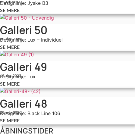
Designlinje: Jyske B3
05. feb 2026
SE MERE
Galleri 50
Designlinje: Lux – Individuel
30. dec 2025
SE MERE
Galleri 49
Designlinje: Lux
12. dec 2025
SE MERE
Galleri 48
Designlinje: Black Line 106
28. nov 2025
SE MERE
ÅBNINGSTIDER