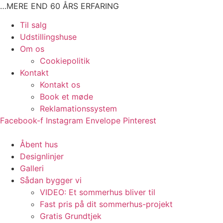
Videre
…MERE END 60 ÅRS ERFARING
til
Main
Til salg
indhold
Menu
Udstillingshuse
Om os
Cookiepolitik
Kontakt
Kontakt os
Book et møde
Reklamationssystem
Facebook-f
Instagram
Envelope
Pinterest
Main
Åbent hus
Menu
Designlinjer
Galleri
Sådan bygger vi
VIDEO: Et sommerhus bliver til
Fast pris på dit sommerhus-projekt
Gratis Grundtjek