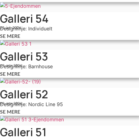
Galleri 54
Designlinje: Individuelt
25. jun 2026
SE MERE
Galleri 53
Designlinje: Barnhouse
19. mar 2026
SE MERE
Galleri 52
Designlinje: Nordic Line 95
09. mar 2026
SE MERE
Galleri 51