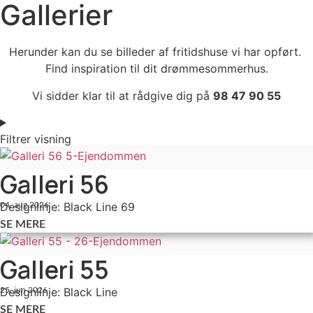
Gallerier
Herunder kan du se billeder af fritidshuse vi har opført.
Find inspiration til dit drømmesommerhus.
Vi sidder klar til at rådgive dig på
98 47 90 55
Filtrer visning
Galleri 56
Designlinje: Black Line 69
04. aug 2026
SE MERE
Galleri 55
Designlinje: Black Line
25. jun 2026
SE MERE