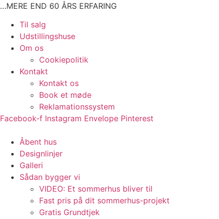
Videre
…MERE END 60 ÅRS ERFARING
til
Main
Til salg
indhold
Menu
Udstillingshuse
Om os
Cookiepolitik
Kontakt
Kontakt os
Book et møde
Reklamationssystem
Facebook-f
Instagram
Envelope
Pinterest
Main
Åbent hus
Menu
Designlinjer
Galleri
Sådan bygger vi
VIDEO: Et sommerhus bliver til
Fast pris på dit sommerhus-projekt
Gratis Grundtjek