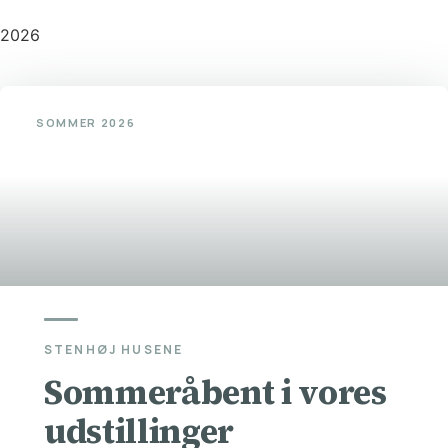
2026
©
Stenhøj Husene
| Udviklet af
Inka Web
SOMMER 2026
STENHØJ HUSENE
Sommeråbent i vores
udstillinger