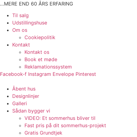
Videre
…MERE END 60 ÅRS ERFARING
til
Main
Til salg
indhold
Menu
Udstillingshuse
Om os
Cookiepolitik
Kontakt
Kontakt os
Book et møde
Reklamationssystem
Facebook-f
Instagram
Envelope
Pinterest
Main
Åbent hus
Menu
Designlinjer
Galleri
Sådan bygger vi
VIDEO: Et sommerhus bliver til
Fast pris på dit sommerhus-projekt
Gratis Grundtjek