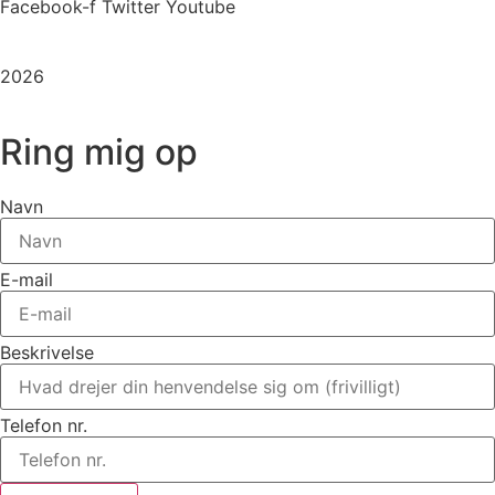
Facebook-f
Twitter
Youtube
Copyright
2026
©
Stenhøj Husene
| Udviklet af
Inka Web
Ring mig op
Navn
E-mail
Beskrivelse
Telefon nr.