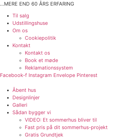
Videre
…MERE END 60 ÅRS ERFARING
til
Main
Til salg
indhold
Menu
Udstillingshuse
Om os
Cookiepolitik
Kontakt
Kontakt os
Book et møde
Reklamationssystem
Facebook-f
Instagram
Envelope
Pinterest
Main
Åbent hus
Menu
Designlinjer
Galleri
Sådan bygger vi
VIDEO: Et sommerhus bliver til
Fast pris på dit sommerhus-projekt
Gratis Grundtjek