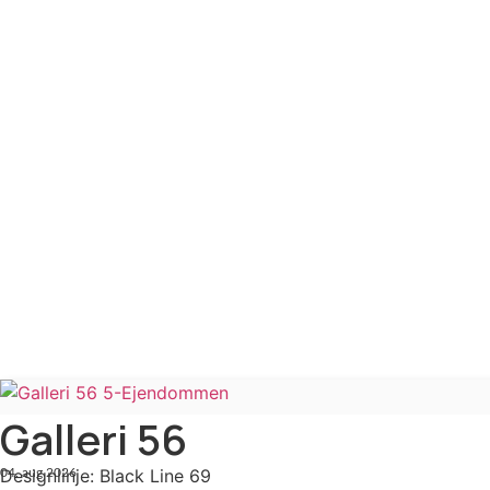
Galleri 56
Designlinje: Black Line 69
04. aug 2026