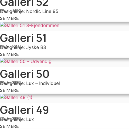
Galleri 52
Designlinje: Nordic Line 95
09. mar 2026
SE MERE
Galleri 51
Designlinje: Jyske B3
05. feb 2026
SE MERE
Galleri 50
Designlinje: Lux – Individuel
30. dec 2025
SE MERE
Galleri 49
Designlinje: Lux
12. dec 2025
SE MERE