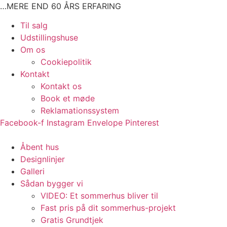
Videre
…MERE END 60 ÅRS ERFARING
til
Main
Til salg
indhold
Menu
Udstillingshuse
Om os
Cookiepolitik
Kontakt
Kontakt os
Book et møde
Reklamationssystem
Facebook-f
Instagram
Envelope
Pinterest
Main
Åbent hus
Menu
Designlinjer
Galleri
Sådan bygger vi
VIDEO: Et sommerhus bliver til
Fast pris på dit sommerhus-projekt
Gratis Grundtjek