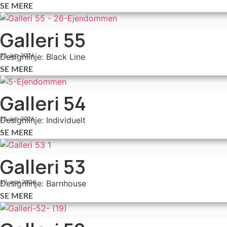
SE MERE
Galleri 55
Designlinje: Black Line
25. jun 2026
SE MERE
Galleri 54
Designlinje: Individuelt
25. jun 2026
SE MERE
Galleri 53
Designlinje: Barnhouse
19. mar 2026
SE MERE