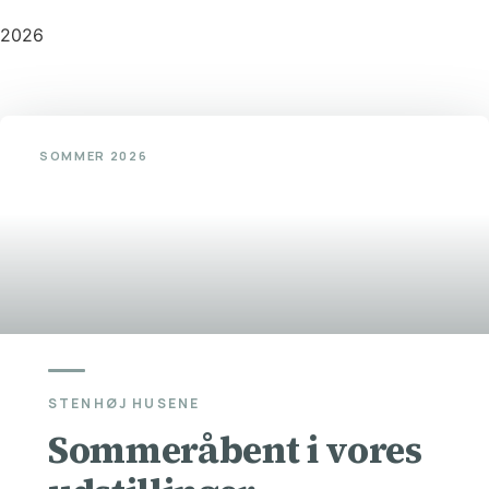
2026
©
Stenhøj Husene
| Udviklet af
Inka Web
SOMMER 2026
STENHØJ HUSENE
Sommeråbent i vores