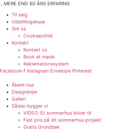
Videre
…MERE END 60 ÅRS ERFARING
til
Main
Til salg
indhold
Menu
Udstillingshuse
Om os
Cookiepolitik
Kontakt
Kontakt os
Book et møde
Reklamationssystem
Facebook-f
Instagram
Envelope
Pinterest
Main
Åbent hus
Menu
Designlinjer
Galleri
Sådan bygger vi
VIDEO: Et sommerhus bliver til
Fast pris på dit sommerhus-projekt
Gratis Grundtjek