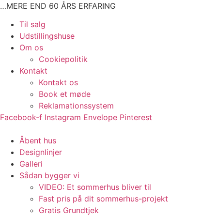
Videre
…MERE END 60 ÅRS ERFARING
til
Main
Til salg
indhold
Menu
Udstillingshuse
Om os
Cookiepolitik
Kontakt
Kontakt os
Book et møde
Reklamationssystem
Facebook-f
Instagram
Envelope
Pinterest
Main
Åbent hus
Menu
Designlinjer
Galleri
Sådan bygger vi
VIDEO: Et sommerhus bliver til
Fast pris på dit sommerhus-projekt
Gratis Grundtjek