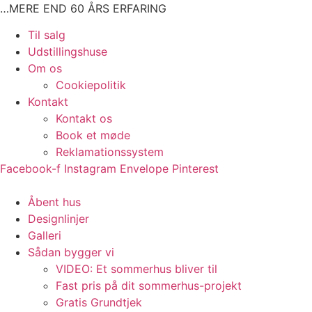
Videre
…MERE END 60 ÅRS ERFARING
til
Main
Til salg
indhold
Menu
Udstillingshuse
Om os
Cookiepolitik
Kontakt
Kontakt os
Book et møde
Reklamationssystem
Facebook-f
Instagram
Envelope
Pinterest
Main
Åbent hus
Menu
Designlinjer
Galleri
Sådan bygger vi
VIDEO: Et sommerhus bliver til
Fast pris på dit sommerhus-projekt
Gratis Grundtjek