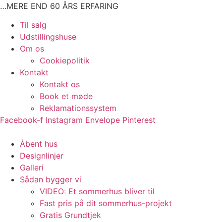
Videre
…MERE END 60 ÅRS ERFARING
til
Main
Til salg
indhold
Menu
Udstillingshuse
Om os
Cookiepolitik
Kontakt
Kontakt os
Book et møde
Reklamationssystem
Facebook-f
Instagram
Envelope
Pinterest
Main
Åbent hus
Menu
Designlinjer
Galleri
Sådan bygger vi
VIDEO: Et sommerhus bliver til
Fast pris på dit sommerhus-projekt
Gratis Grundtjek